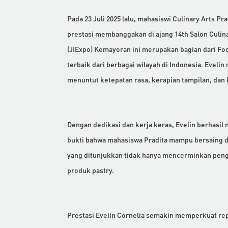
Pada 23 Juli 2025 lalu, mahasiswi Culinary Arts Pr
prestasi membanggakan di ajang 14th Salon Culinai
(JIExpo) Kemayoran ini merupakan bagian dari Food 
terbaik dari berbagai wilayah di Indonesia. Eveli
menuntut ketepatan rasa, kerapian tampilan, dan 
Dengan dedikasi dan kerja keras, Evelin berhasil
bukti bahwa mahasiswa Pradita mampu bersaing da
yang ditunjukkan tidak hanya mencerminkan pengu
produk pastry.
Prestasi Evelin Cornelia semakin memperkuat rep