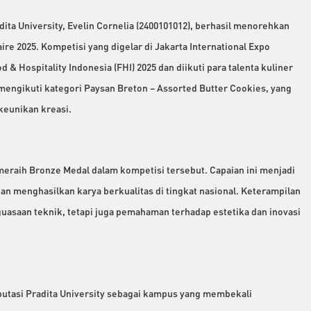
adita University, Evelin Cornelia (2400101012), berhasil menorehkan
re 2025. Kompetisi yang digelar di Jakarta International Expo
& Hospitality Indonesia (FHI) 2025 dan diikuti para talenta kuliner
n mengikuti kategori Paysan Breton – Assorted Butter Cookies, yang
keunikan kreasi.
 meraih Bronze Medal dalam kompetisi tersebut. Capaian ini menjadi
n menghasilkan karya berkualitas di tingkat nasional. Keterampilan
asaan teknik, tetapi juga pemahaman terhadap estetika dan inovasi
utasi Pradita University sebagai kampus yang membekali