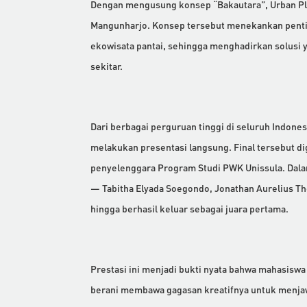
Dengan mengusung konsep “Bakautara”, Urban Pl
Mangunharjo. Konsep tersebut menekankan penti
ekowisata pantai, sehingga menghadirkan solusi 
sekitar.
Dari berbagai perguruan tinggi di seluruh Indonesi
melakukan presentasi langsung. Final tersebut di
penyelenggara Program Studi PWK Unissula. Dala
— Tabitha Elyada Soegondo, Jonathan Aurelius The
hingga berhasil keluar sebagai juara pertama.
Prestasi ini menjadi bukti nyata bahwa mahasiswa P
berani membawa gagasan kreatifnya untuk menjaw