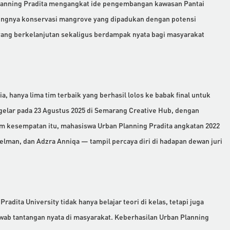
anning Pradita mengangkat ide pengembangan kawasan Pantai
ngnya konservasi mangrove yang dipadukan dengan potensi
yang berkelanjutan sekaligus berdampak nyata bagi masyarakat
a, hanya lima tim terbaik yang berhasil lolos ke babak final untuk
gelar pada 23 Agustus 2025 di Semarang Creative Hub, dengan
m kesempatan itu, mahasiswa Urban Planning Pradita angkatan 2022
lman, dan Adzra Anniqa — tampil percaya diri di hadapan dewan juri
radita University tidak hanya belajar teori di kelas, tetapi juga
ab tantangan nyata di masyarakat. Keberhasilan Urban Planning