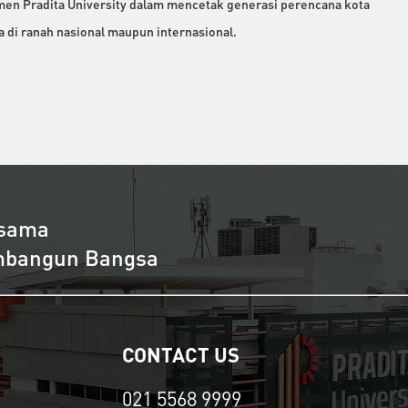
en Pradita University dalam mencetak generasi perencana kota
ya di ranah nasional maupun internasional.
rsama
embangun Bangsa
CONTACT US
021 5568 9999