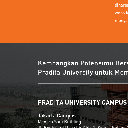
dihara
websit
menyaj
Kembangkan Potensimu Be
Pradita University untuk M
PRADITA UNIVERSITY CAMPUS
Jakarta Campus
Menara Satu Building
Jl. Boulevard Raya LA 3 No.1, Sentra Kelapa 