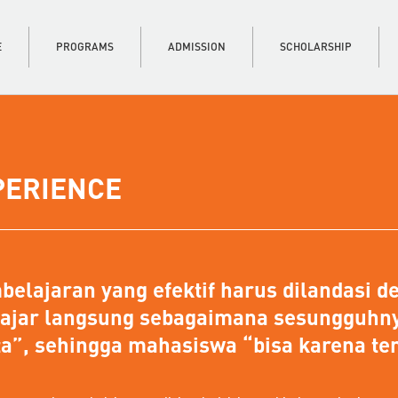
E
PROGRAMS
ADMISSION
SCHOLARSHIP
PERIENCE
elajaran yang efektif harus dilandasi d
lajar langsung sebagaimana sesungguhnya
a”, sehingga mahasiswa “bisa karena ter