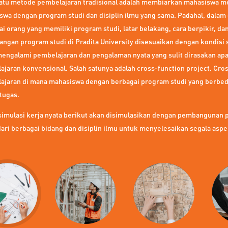
satu metode pembelajaran tradisional adalah membiarkan mahasiswa 
swa dengan program studi dan disiplin ilmu yang sama. Padahal, dala
i orang yang memiliki program studi, latar belakang, cara berpikir, d
angan program studi di Pradita University disesuaikan dengan kondisi
mengalami pembelajaran dan pengalaman nyata yang sulit dirasakan a
jaran konvensional. Salah satunya adalah cross-function project. Cro
ajaran di mana mahasiswa dengan berbagai program studi yang berbed
tugas.
simulasi kerja nyata berikut akan disimulasikan dengan pembangunan 
dari berbagai bidang dan disiplin ilmu untuk menyelesaikan segala as