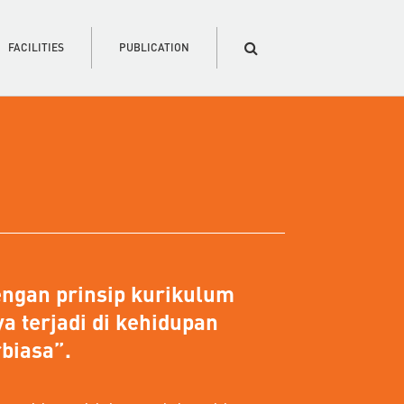
FACILITIES
PUBLICATION
engan prinsip kurikulum
 terjadi di kehidupan
biasa”.