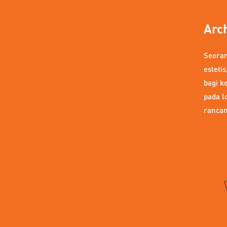
Arc
Seoran
esteti
bagi k
pada l
rancan