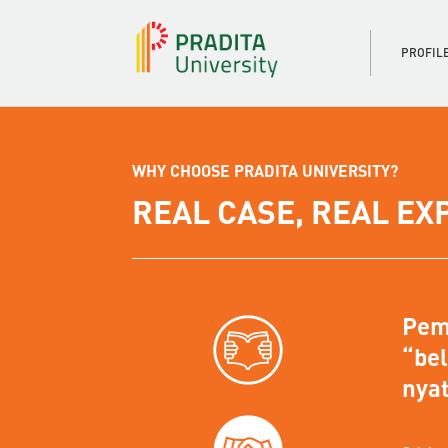
PROFIL
WHY CHOOSE PRADITA UNIVERSITY?
REAL CASE, REAL EX
Pemb
“be
nyat