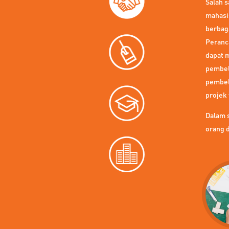
Salah 
mahasi
berbaga
Peranc
dapat 
pembela
pembel
projek 
Dalam 
orang 